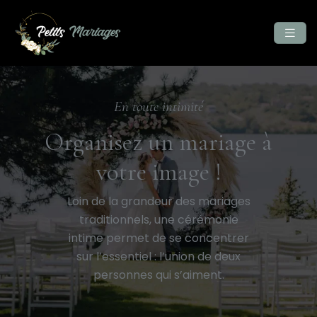
En toute intimité
Organisez un mariage à
votre image !
Loin de la grandeur des mariages
traditionnels, une cérémonie
intime permet de se concentrer
sur l’essentiel : l’union de deux
personnes qui s’aiment.