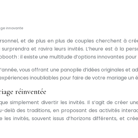
iage innovante
onnel, et de plus en plus de couples cherchent à créer
rprendra et ravira leurs invités. L’heure est à la perso
tobooth : il existe une multitude d’options innovantes po
’année, vous offrant une panoplie d’idées originales et 
s expériences inoubliables pour faire de votre mariage u
riage réinventée
e simplement divertir les invités. Il s’agit de créer u
-delà des traditions, en proposant des activités inter
e les invités, souvent issus d’horizons différents, et c